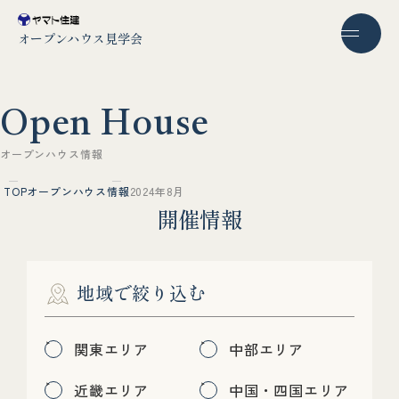
オープンハウス見学会
O
p
e
n
H
o
u
s
e
オ
ー
プ
ン
ハ
ウ
ス
情
報
TOP
オープンハウス情報
2024年8月
開
催
情
報
地域で絞り込む
関東エリア
中部エリア
近畿エリア
中国・四国エリア