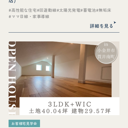
店)
高性能な住宅
回遊動線
太陽光発電
蓄電池
無垢床
ママ目線・家事導線
詳細を見る
お客様宅見学会