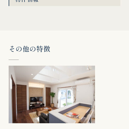
そ
の
他
の
特
徴