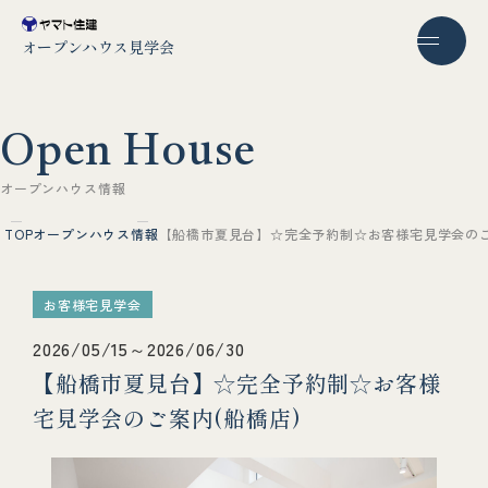
オープンハウス見学会
O
p
e
n
H
o
u
s
e
オ
ー
プ
ン
ハ
ウ
ス
情
報
TOP
オープンハウス情報
【船橋市夏見台】☆完全予約制☆お客様宅見学会のご
お客様宅見学会
2026/05/15～2026/06/30
【船橋市夏見台】☆完全予約制☆お客様
宅見学会のご案内(船橋店)