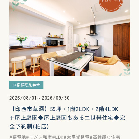
お客様宅見学会
2026/08/01～2026/09/30
【印西市草深】59坪・1階2LDK・2階4LDK
+屋上庭園◆屋上庭園もある二世帯住宅◆完
全予約制(柏店)
蓄電池
モダン和室
LDK
太陽光発電
高性能な住宅