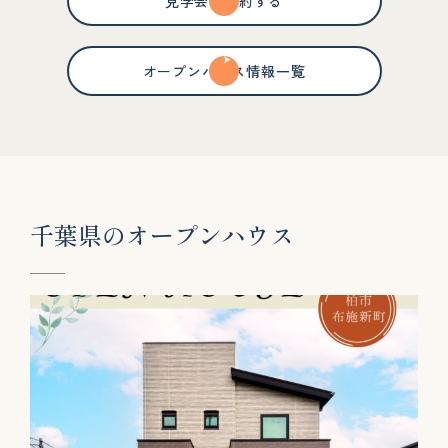
見学会を予約する
オープンハウス情報一覧
千
葉
県
の
オ
ー
プ
ン
ハ
ウ
ス