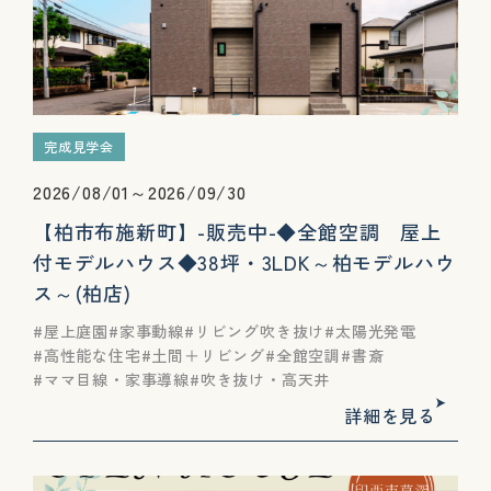
完成見学会
2026/08/01～2026/09/30
【柏市布施新町】-販売中-◆全館空調 屋上
付モデルハウス◆38坪・3LDK～柏モデルハウ
ス～(柏店)
屋上庭園
家事動線
リビング吹き抜け
太陽光発電
高性能な住宅
土間＋リビング
全館空調
書斎
ママ目線・家事導線
吹き抜け・高天井
詳細を見る