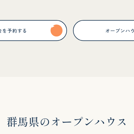
会を予約する
オープンハ
群
馬
県
の
オ
ー
プ
ン
ハ
ウ
ス