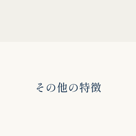
そ
の
他
の
特
徴