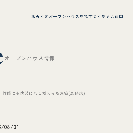
お近くのオープンハウスを探す
よくあるご質問
e
オ
ー
プ
ン
ハ
ウ
ス
情
報
 性能にも内装にもこだわったお家(高崎店)
6/08/31