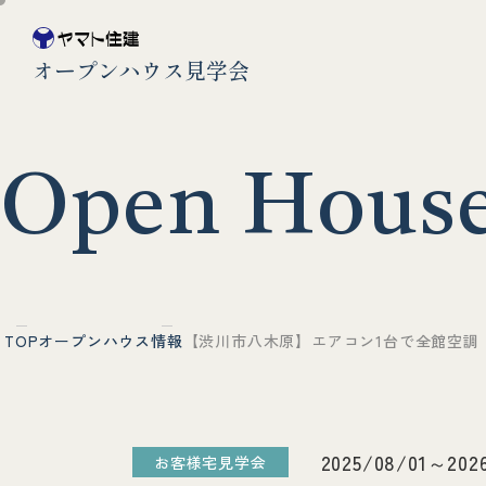
オープンハウス見学会
O
p
e
n
H
o
u
s
TOP
オープンハウス情報
【渋川市八木原】エアコン1台で全館空調
2025/08/01～202
お客様宅見学会