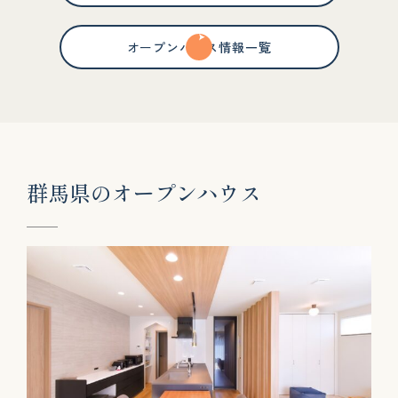
オープンハウス情報一覧
群
馬
県
の
オ
ー
プ
ン
ハ
ウ
ス