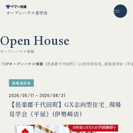
オープンハウス見学会
O
p
e
n
H
o
u
s
e
オ
ー
プ
ン
ハ
ウ
ス
情
報
TOP
オープンハウス情報
【邑楽郡千代田町】GX志向型住宅_現場見学会《平屋
現場見学会
2026/05/11～2026/08/31
【邑楽郡千代田町】GX志向型住宅_現場
見学会《平屋》(伊勢崎店)