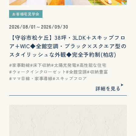
お客様宅見学会
2026/08/01～2026/09/30
【守谷市松ケ丘】38坪・3LDK+スキップフロ
ア+WIC◆全館空調・ブラック×スクエア型の
スタイリッシュな外観◆完全予約制(柏店)
家事動線
床下収納
太陽光発電
高性能な住宅
ウォークインクローゼット
全館空調
収納豊富
ママ目線・家事導線
スキップフロア
詳細を見る