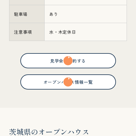
駐車場
あり
注意事項
水・木定休日
見学会を予約する
オープンハウス情報一覧
茨
城
県
の
オ
ー
プ
ン
ハ
ウ
ス