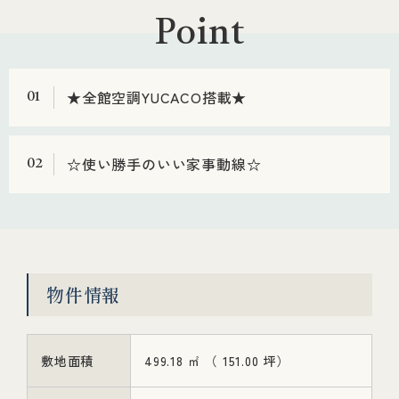
Point
★全館空調YUCACO搭載★
01
☆使い勝手のいい家事動線☆
02
物件情報
敷地面積
499.18 ㎡ （ 151.00 坪）