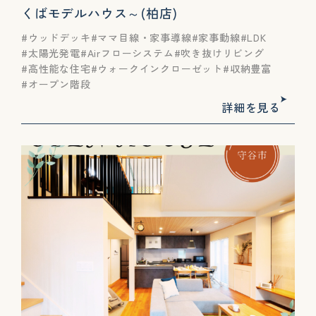
くばモデルハウス～(柏店)
ウッドデッキ
ママ目線・家事導線
家事動線
LDK
太陽光発電
Airフローシステム
吹き抜けリビング
高性能な住宅
ウォークインクローゼット
収納豊富
オープン階段
詳細を見る