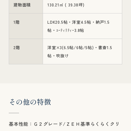
建物面積
130.21㎡ ( 39.38坪)
1階
LDK20.5帖・洋室4.5帖・納戸1.5
帖・ﾕｰﾃｨﾘﾃｨｰ3.8帖
2階
洋室×3(6.5帖/6帖/5帖)・書斎1.5
帖・吹抜け
そ
の
他
の
特
徴
基本性能：Ｇ２グレード/ＺＥＨ基準らくらくクリ