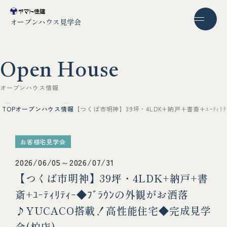
オープンハウス見学会
O
p
e
n
H
o
u
s
e
オ
ー
プ
ン
ハ
ウ
ス
情
報
TOP
オープンハウス情報
【つくば市明神】39坪・4LDK+納戸+書斎+ﾕｰﾃｨﾘ
お客様宅見学会
2026/06/05～2026/07/31
【つくば市明神】39坪・4LDK+納戸+書
斎+ﾕｰﾃｨﾘﾃｨｰ◆ﾌﾞﾗｳﾝの外観がお洒落
♪YUCACO搭載！高性能住宅◆完成見学
会(柏店)