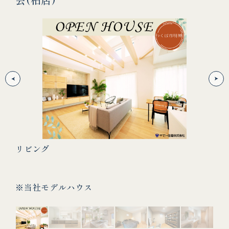
リビング
キ
※当社モデルハウス
※