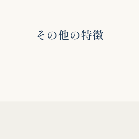
そ
の
他
の
特
徴