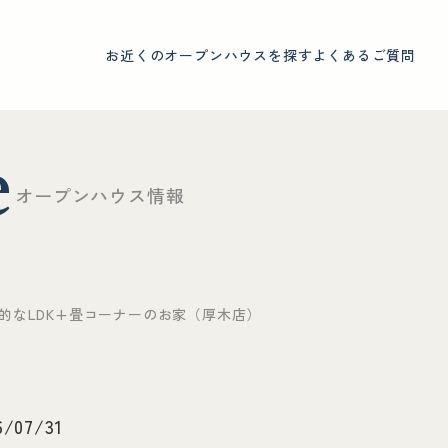
お近くのオープンハウスを探す
よくあるご質問
e
オ
ー
プ
ン
ハ
ウ
ス
情
報
開放的なLDK+畳コーナーのお家（厚木店）
6/07/31