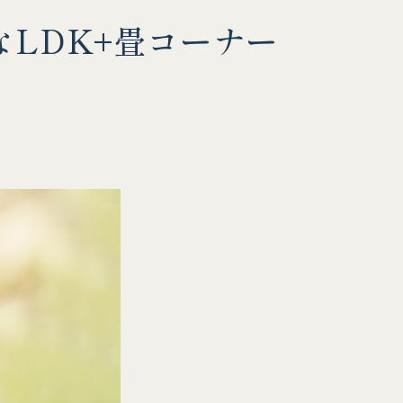
なLDK+畳コーナー