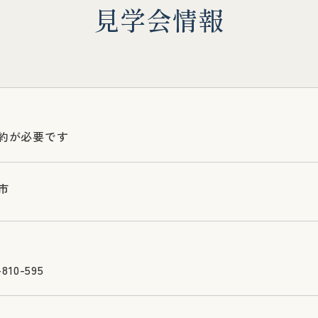
見
学
会
情
報
約が必要です
市
10-595