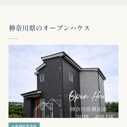
神
奈
川
県
の
オ
ー
プ
ン
ハ
ウ
ス
お客様宅見学会