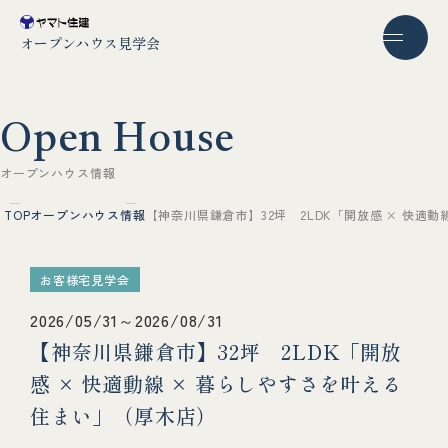
オープンハウス見学会
O
p
e
n
H
o
u
s
e
オ
ー
プ
ン
ハ
ウ
ス
情
報
TOP
オープンハウス情報
【神奈川県鎌倉市】32坪 2LDK「開放感 × 快適
お客様宅見学会
2026/05/31～2026/08/31
【神奈川県鎌倉市】32坪 2LDK「開放
感 × 快適動線 × 暮らしやすさを叶える
住まい」（厚木店）