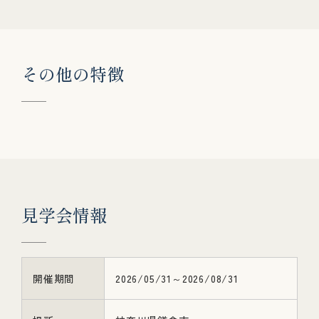
そ
の
他
の
特
徴
見
学
会
情
報
開催期間
2026/05/31～2026/08/31