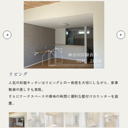
リビング
キ
族の
人気の対面キッチンはリビングとの一体感を大切にしながら、家事
キッ
動線の美しさも実現。
能美
さらにワークスペースや趣味の時間に便利な壁付けカウンターを設
置。