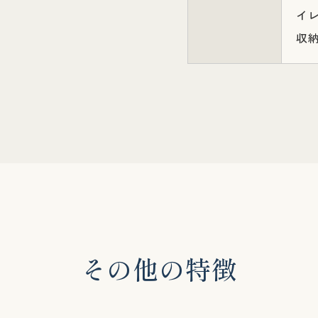
イ
収納
そ
の
他
の
特
徴