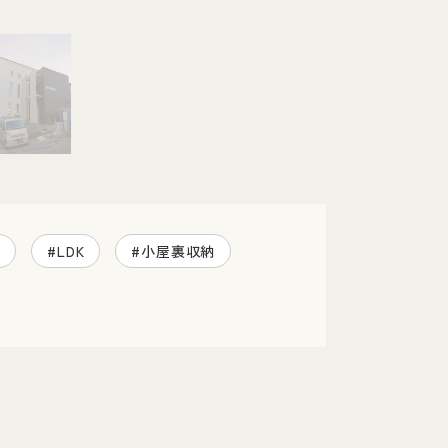
納
#LDK
#小屋裏収納