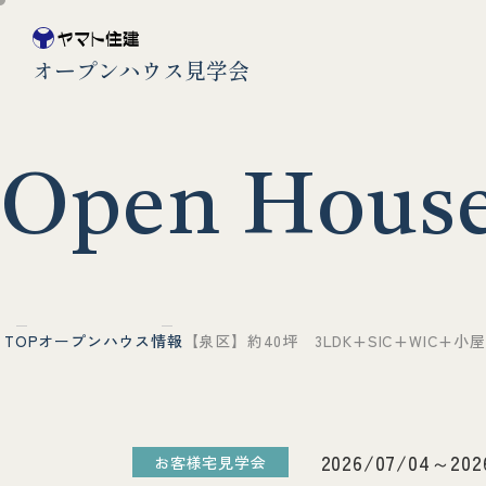
オープンハウス見学会
O
p
e
n
H
o
u
s
TOP
オープンハウス情報
【泉区】約40坪 3LDK+SIC+WIC
2026/07/04～202
お客様宅見学会