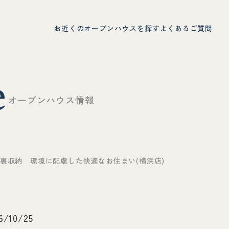
お近くのオープンハウスを探す
よくあるご質問
e
オ
ー
プ
ン
ハ
ウ
ス
情
報
+小屋裏収納 環境に配慮した快適なお住まい(横浜店)
6/10/25