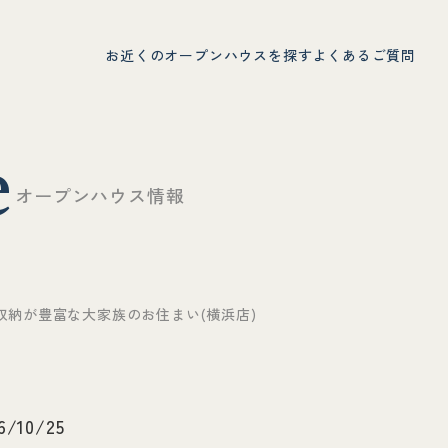
お近くのオープンハウスを探す
よくあるご質問
e
オ
ー
プ
ン
ハ
ウ
ス
情
報
 収納が豊富な大家族のお住まい(横浜店)
6/10/25