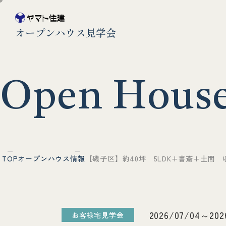
オープンハウス見学会
O
p
e
n
H
o
u
s
TOP
オープンハウス情報
【磯子区】約40坪 5LDK+書斎+土間
2026/07/04～202
お客様宅見学会