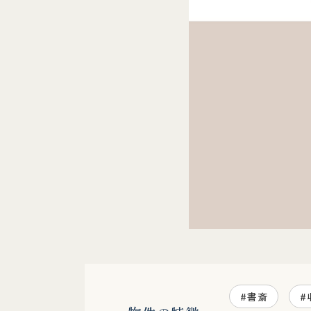
#書斎
#