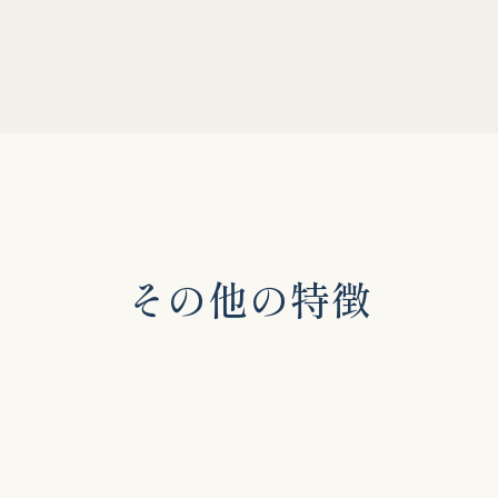
そ
の
他
の
特
徴