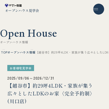
オープンハウス見学会
O
p
e
n
H
o
u
s
e
オ
ー
プ
ン
ハ
ウ
ス
情
報
TOP
オープンハウス情報
【越谷市】約29坪4LDK・家族が集う広々としたLD
お客様宅見学会
2025/09/06～2026/12/31
【越谷市】約29坪4LDK・家族が集う
広々としたLDKのお家〈完全予約制〉
(川口店)