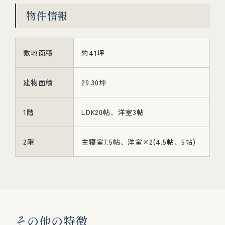
物件情報
敷地面積
約41坪
建物面積
29.30坪
1階
LDK20帖、洋室3帖
2階
主寝室7.5帖、洋室×2(4.5帖、5帖)
そ
の
他
の
特
徴