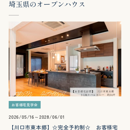
埼
玉
県
の
オ
ー
プ
ン
ハ
ウ
ス
お客様宅見学会
2026/05/16～2028/06/01
【川口市東本郷】☆完全予約制☆ お客様宅