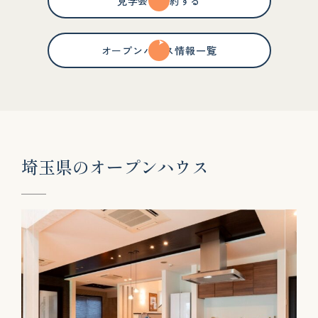
見学会を予約する
オープンハウス情報一覧
埼
玉
県
の
オ
ー
プ
ン
ハ
ウ
ス