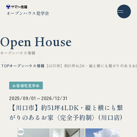
オープンハウス見学会
O
p
e
n
H
o
u
s
e
オ
ー
プ
ン
ハ
ウ
ス
情
報
TOP
オープンハウス情報
【川口市】約51坪4LDK・縦と横にも繋がりのあるお
お客様宅見学会
2025/09/01～2026/12/31
【川口市】約51坪4LDK・縦と横にも繋
がりのあるお家〈完全予約制〉(川口店)