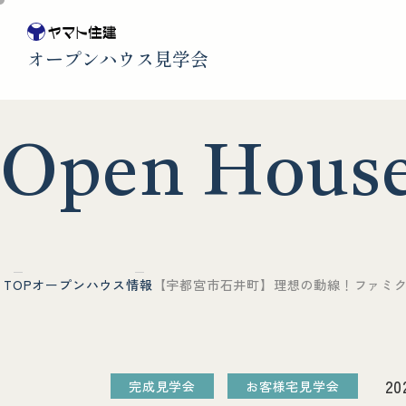
オープンハウス見学会
O
p
e
n
H
o
u
s
TOP
オープンハウス情報
【宇都宮市石井町】理想の動線！ファミクロ
20
完成見学会
お客様宅見学会