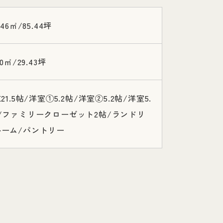
.46㎡/85.44坪
30㎡/29.43坪
K21.5帖/洋室①5.2帖/洋室②5.2帖/洋室5.
/ファミリークローゼット2帖/ランドリ
ルーム/パントリー