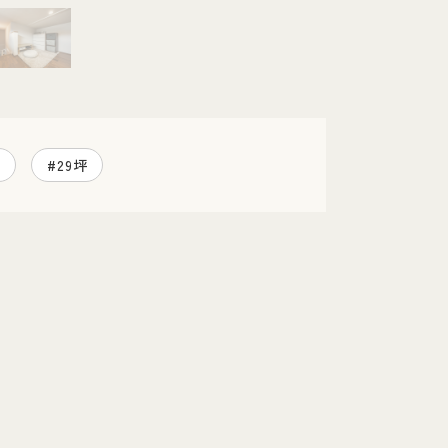
ィ
#29坪