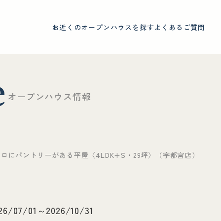
お近くのオープンハウスを探す
よくあるご質問
e
オ
ー
プ
ン
ハ
ウ
ス
情
報
にパントリーがある平屋〈4LDK+S・29坪〉（宇都宮店）
26/07/01～2026/10/31