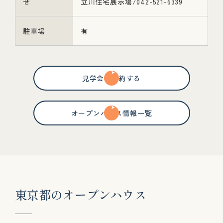
せ
立川住宅展示場/042-521-6339
駐車場
有
見学会を予約する
オープンハウス情報一覧
東
京
都
の
オ
ー
プ
ン
ハ
ウ
ス