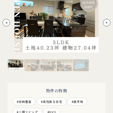
物件の特徴
#収納豊富
#高性能な住宅
#旗竿地
#二階リビング
#HVG