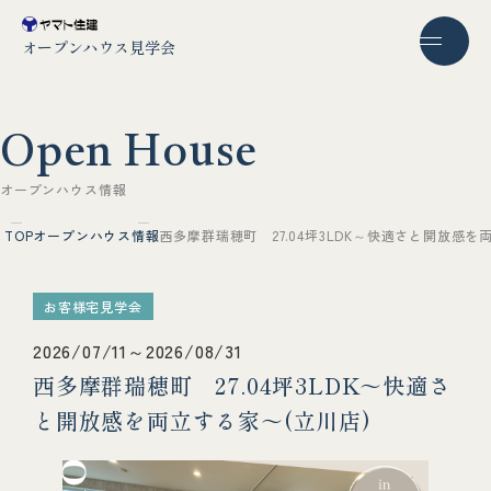
オープンハウス見学会
O
p
e
n
H
o
u
s
e
オ
ー
プ
ン
ハ
ウ
ス
情
報
TOP
オープンハウス情報
西多摩群瑞穂町 27.04坪3LDK～快適さと開放感を
お客様宅見学会
2026/07/11～2026/08/31
西多摩群瑞穂町 27.04坪3LDK～快適さ
と開放感を両立する家～(立川店)