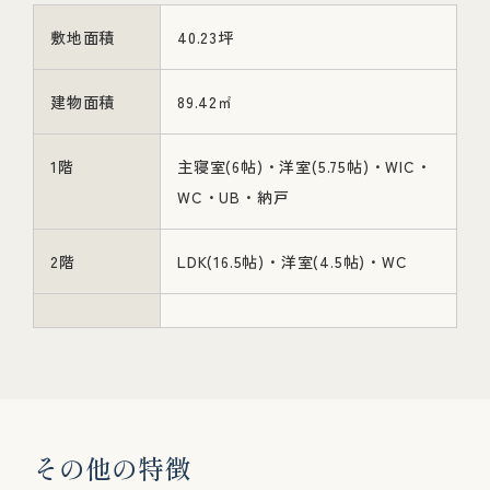
敷地面積
40.23坪
建物面積
89.42㎡
1階
主寝室(6帖)・洋室(5.75帖)・WIC・
WC・UB・納戸
2階
LDK(16.5帖)・洋室(4.5帖)・WC
そ
の
他
の
特
徴