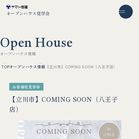
オープンハウス見学会
O
p
e
n
H
o
u
s
e
オ
ー
プ
ン
ハ
ウ
ス
情
報
TOP
オープンハウス情報
【立川市】COMING SOON（八王子店）
お客様宅見学会
【立川市】COMING SOON（八王子
店）