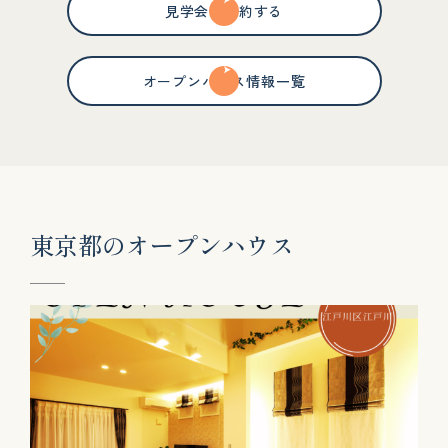
見学会を予約する
オープンハウス情報一覧
東
京
都
の
オ
ー
プ
ン
ハ
ウ
ス