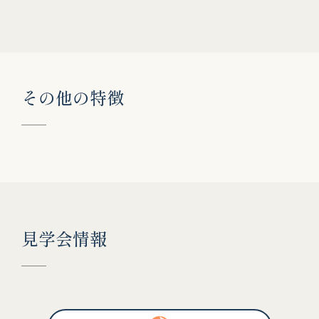
そ
の
他
の
特
徴
見
学
会
情
報