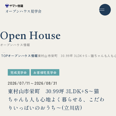
オープンハウス見学会
O
p
e
n
H
o
u
s
e
オ
ー
プ
ン
ハ
ウ
ス
情
報
TOP
オープンハウス情報
東村山市栄町 30.99坪 3LDK+S～猫ちゃんも
完成見学会
お客様宅見学会
2026/07/11～2026/08/31
東村山市栄町 30.99坪 3LDK+S～猫
ちゃんも人も心地よく暮らせる、こだわ
りいっぱいのおうち～(立川店)