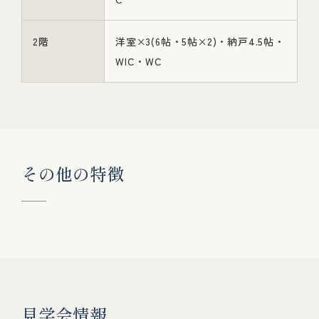
2階
洋室×3(6帖・5帖×2)・納戸4.5帖・
WIC・WC
そ
の
他
の
特
徴
見
学
会
情
報