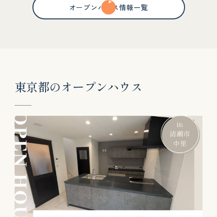
オープンハウス情報一覧
東
京
都
の
オ
ー
プ
ン
ハ
ウ
ス