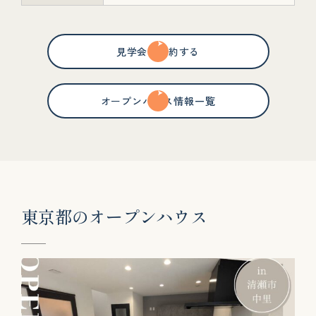
見学会を予約する
オープンハウス情報一覧
東
京
都
の
オ
ー
プ
ン
ハ
ウ
ス