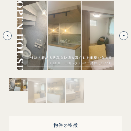
リ
合いで
リビ
収納で
味ス
物件の特徴