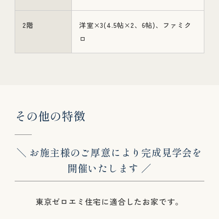
2階
洋室×3(4.5帖×2、6帖)、ファミク
ロ
そ
の
他
の
特
徴
＼ お施主様のご厚意により完成見学会を
開催いたします ／
東京ゼロエミ住宅に適合したお家です。