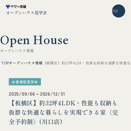
オープンハウス見学会
O
p
e
n
H
o
u
s
e
オ
ー
プ
ン
ハ
ウ
ス
情
報
TOP
オープンハウス情報
【板橋区】約32坪4LDK・性能も収納も抜群な快適
お客様宅見学会
2025/09/06～2026/12/31
【板橋区】約32坪4LDK・性能も収納も
抜群な快適な暮らしを実現できる家〈完
全予約制〉(川口店)