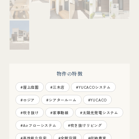
物件の特徴
#屋上庭園
#三木店
#YUCACOシステム
#ロジア
#シアタールーム
#YUCACO
#吹き抜け
#家事動線
#太陽光発電システム
#Airフローシステム
#吹き抜けリビング
#高性能な住宅
#全館空調
#収納豊富