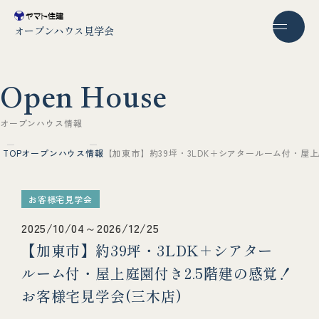
オープンハウス見学会
O
p
e
n
H
o
u
s
e
オ
ー
プ
ン
ハ
ウ
ス
情
報
TOP
オープンハウス情報
【加東市】約39坪・3LDK＋シアタールーム付・屋上
お客様宅見学会
2025/10/04～2026/12/25
【加東市】約39坪・3LDK＋シアター
ルーム付・屋上庭園付き2.5階建の感覚！
お客様宅見学会(三木店)