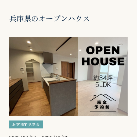
兵
庫
県
の
オ
ー
プ
ン
ハ
ウ
ス
お客様宅見学会