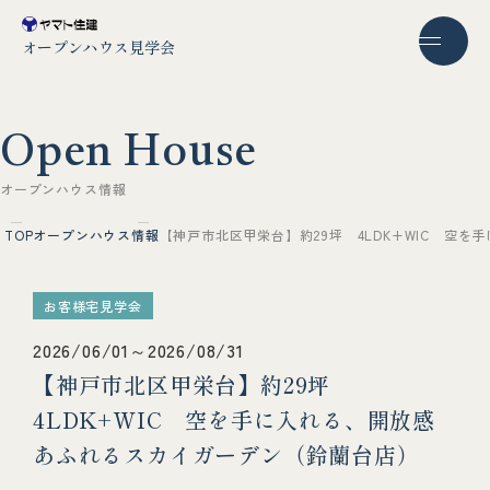
オープンハウス見学会
O
p
e
n
H
o
u
s
e
オ
ー
プ
ン
ハ
ウ
ス
情
報
TOP
オープンハウス情報
【神戸市北区甲栄台】約29坪 4LDK+WIC 空
お客様宅見学会
2026/06/01～2026/08/31
【神戸市北区甲栄台】約29坪
4LDK+WIC 空を手に入れる、開放感
あふれるスカイガーデン（鈴蘭台店）