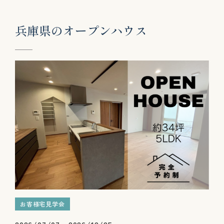
兵
庫
県
の
オ
ー
プ
ン
ハ
ウ
ス
お客様宅見学会