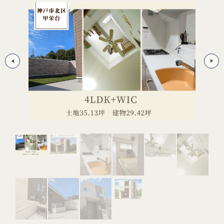
パ
やすい
※画