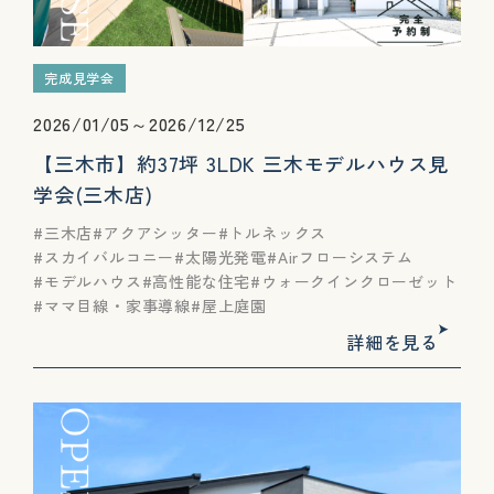
完成見学会
2026/01/05～2026/12/25
【三木市】約37坪 3LDK 三木モデルハウス見
学会(三木店)
三木店
アクアシッター
トルネックス
スカイバルコニー
太陽光発電
Airフローシステム
モデルハウス
高性能な住宅
ウォークインクローゼット
ママ目線・家事導線
屋上庭園
詳細を見る