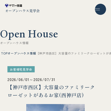
オープンハウス見学会
O
p
e
n
H
o
u
s
e
オ
ー
プ
ン
ハ
ウ
ス
情
報
TOP
オープンハウス情報
【神戸市西区】大容量のファミリークローゼットがあ
お客様宅見学会
2026/06/01～2026/07/31
【神戸市西区】大容量のファミリーク
ローゼットがあるお家(西神戸店)