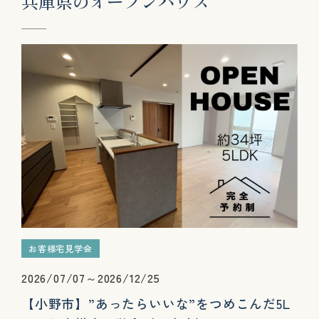
兵
庫
県
の
オ
ー
プ
ン
ハ
ウ
ス
お客様宅見学会
2026/07/07～2026/12/25
【小野市】”あったらいいな”をつめこんだ5L