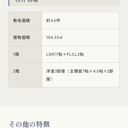
敷地面積
約44坪
建物面積
104.33㎡
1階
LDK17帖＋FLCL3帖
2階
洋室3部屋（主寝室7帖＋4.5帖×2部
屋）
そ
の
他
の
特
徴