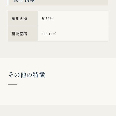
敷地面積
約51坪
建物面積
109.10㎡
そ
の
他
の
特
徴