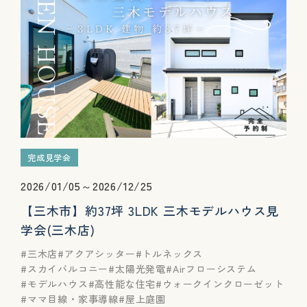
完成見学会
2026/01/05～2026/12/25
【三木市】約37坪 3LDK 三木モデルハウス見
学会(三木店)
三木店
アクアシッター
トルネックス
スカイバルコニー
太陽光発電
Airフローシステム
モデルハウス
高性能な住宅
ウォークインクローゼット
ママ目線・家事導線
屋上庭園