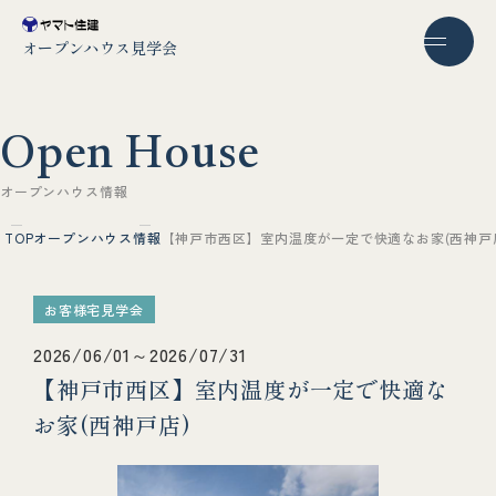
オープンハウス見学会
O
p
e
n
H
o
u
s
e
オ
ー
プ
ン
ハ
ウ
ス
情
報
TOP
オープンハウス情報
【神戸市西区】室内温度が一定で快適なお家(西神戸
お客様宅見学会
2026/06/01～2026/07/31
【神戸市西区】室内温度が一定で快適な
お家(西神戸店)