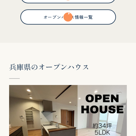
オープンハウス情報一覧
兵
庫
県
の
オ
ー
プ
ン
ハ
ウ
ス