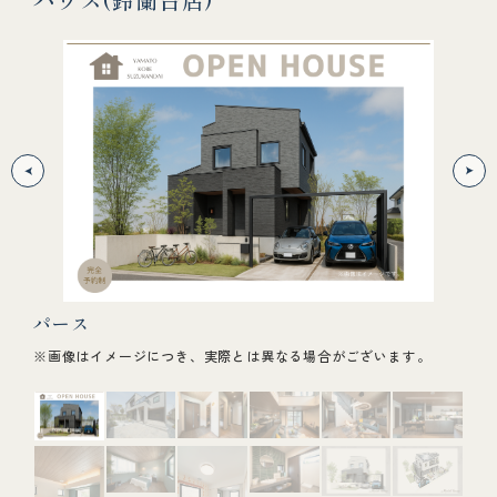
パース
テ
、持続
※画像はイメージにつき、実際とは異なる場合がございます。
BB