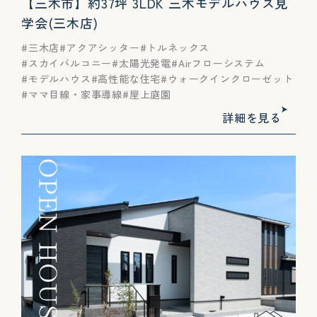
【三木市】約37坪 3LDK 三木モデルハウス見
学会(三木店)
三木店
アクアシッター
トルネックス
スカイバルコニー
太陽光発電
Airフローシステム
モデルハウス
高性能な住宅
ウォークインクローゼット
ママ目線・家事導線
屋上庭園
詳細を見る