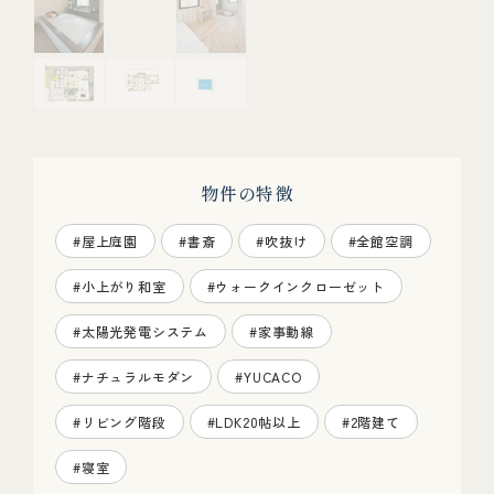
物件の特徴
#屋上庭園
#書斎
#吹抜け
#全館空調
#小上がり和室
#ウォークインクローゼット
#太陽光発電システム
#家事動線
#ナチュラルモダン
#YUCACO
#リビング階段
#LDK20帖以上
#2階建て
#寝室