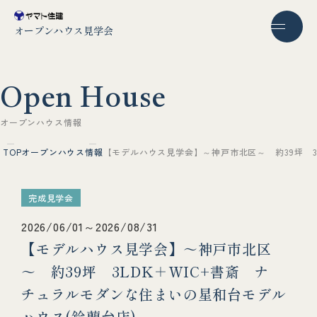
オープンハウス見学会
O
p
e
n
H
o
u
s
e
オ
ー
プ
ン
ハ
ウ
ス
情
報
TOP
オープンハウス情報
【モデルハウス見学会】～神戸市北区～ 約39坪 3
完成見学会
2026/06/01～2026/08/31
【モデルハウス見学会】～神戸市北区
～ 約39坪 3LDK＋WIC+書斎 ナ
チュラルモダンな住まいの星和台モデル
ハウス(鈴蘭台店)