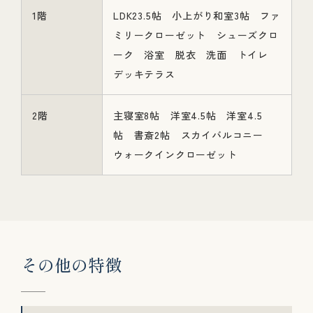
1階
LDK23.5帖 小上がり和室3帖 ファ
ミリークローゼット シューズクロ
ーク 浴室 脱衣 洗面 トイレ
デッキテラス
2階
主寝室8帖 洋室4.5帖 洋室4.5
帖 書斎2帖 スカイバルコニー
ウォークインクローゼット
そ
の
他
の
特
徴