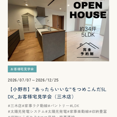
お客様宅見学会
2026/07/07～2026/12/25
【小野市】”あったらいいな”をつめこんだ5L
DK_お客様宅見学会（三木店）
三木店
家事ラク動線
パントリー
LDK
太陽光発電システム
太陽光発電
家事楽動線
収納豊富
収納にこだわり
ママ目線・家事導線