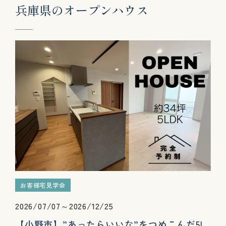
兵
庫
県
の
オ
ー
プ
ン
ハ
ウ
ス
お客様宅見学会
2026/07/07～2026/12/25
【小野市】”あったらいいな”をつめこんだ5L