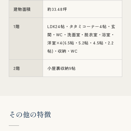
建物面積
約33.48坪
1階
LDK24帖・タタミコーナー4帖・玄
関・WC・洗面室・脱衣室・浴室・
洋室×4(6.5帖・5.2帖・4.5帖・2.2
帖)・収納・WC
2階
小屋裏収納9帖
そ
の
他
の
特
徴