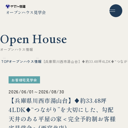
オープンハウス見学会
O
p
e
n
H
o
u
s
e
オ
ー
プ
ン
ハ
ウ
ス
情
報
TOP
オープンハウス情報
【兵庫県川西市湯山台】♦約33.48坪4LDK♦“つ
お客様宅見学会
2026/06/01～2026/08/30
【兵庫県川西市湯山台】♦約33.48坪
4LDK♦“つながり”を大切にした、勾配
天井のある平屋の家＜完全予約制お客様
宅見学会＞(西宮北店)