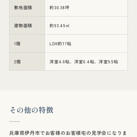
敷地面積
約30.38坪
建物面積
約93.49㎡
1階
LDK約17帖
2階
洋室4.6帖、洋室6.4帖、洋室9.5帖
そ
の
他
の
特
徴
兵庫県伊丹市でお客様のお客様宅の見学会になりま