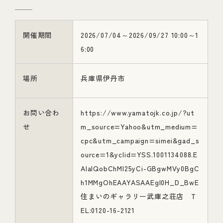
開催期間
2026/07/04～2026/09/27 10:00～1
6:00
場所
兵庫県伊丹市
お問い合わ
https://www.yamatojk.co.jp/?ut
せ
m_source=Yahoo&utm_medium=
cpc&utm_campaign=simei&gad_s
ource=1&yclid=YSS.1001134088.E
AIaIQobChMI25yCi-GBgwMVy0BgC
h1MMgOhEAAYASAAEgI0H_D_BwE
住まいのギャラリー武庫之荘店 T
EL:0120-16-2121