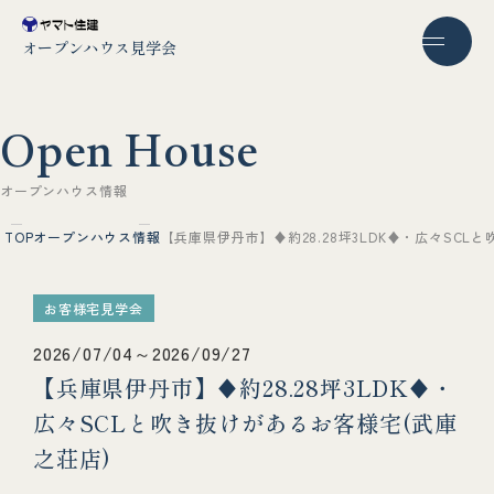
オープンハウス見学会
O
p
e
n
H
o
u
s
e
オ
ー
プ
ン
ハ
ウ
ス
情
報
TOP
オープンハウス情報
【兵庫県伊丹市】♦約28.28坪3LDK♦・広々SCL
お客様宅見学会
2026/07/04～2026/09/27
【兵庫県伊丹市】♦約28.28坪3LDK♦・
広々SCLと吹き抜けがあるお客様宅(武庫
之荘店)