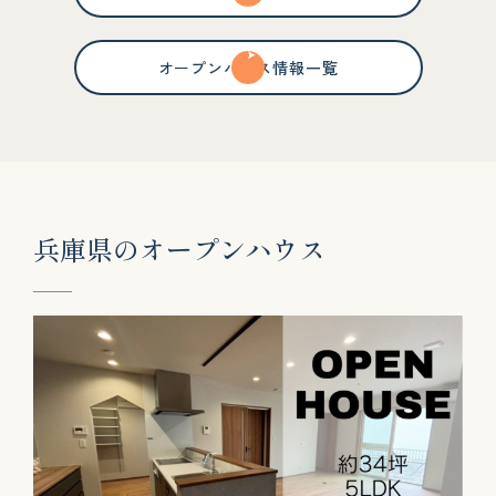
オープンハウス情報一覧
兵
庫
県
の
オ
ー
プ
ン
ハ
ウ
ス