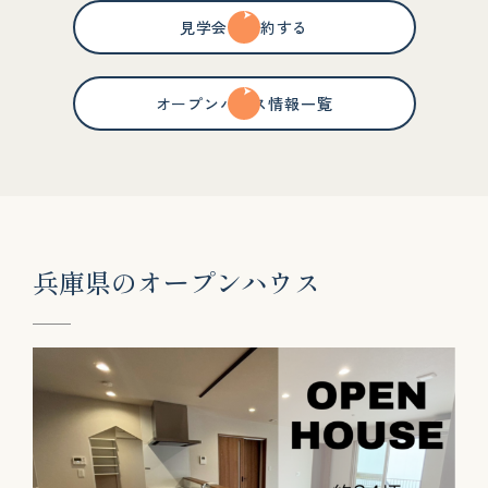
見学会を予約する
オープンハウス情報一覧
兵
庫
県
の
オ
ー
プ
ン
ハ
ウ
ス