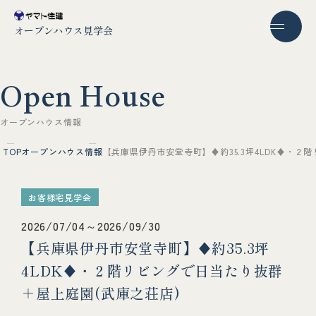
オープンハウス見学会
O
p
e
n
H
o
u
s
e
オ
ー
プ
ン
ハ
ウ
ス
情
報
TOP
オープンハウス情報
【兵庫県伊丹市安堂寺町】♦約35.3坪4LDK♦・２
お客様宅見学会
2026/07/04～2026/09/30
【兵庫県伊丹市安堂寺町】♦約35.3坪
4LDK♦・２階リビングで日当たり抜群
＋屋上庭園(武庫之荘店)