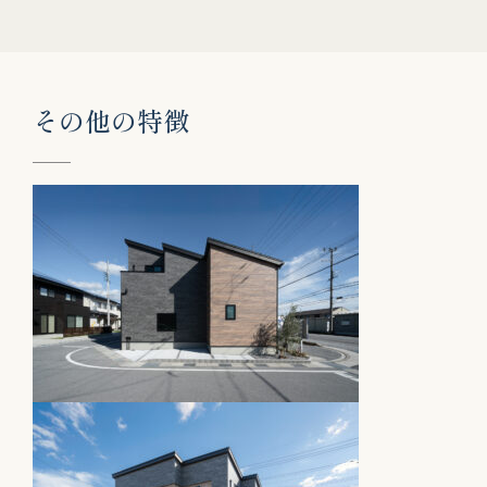
そ
の
他
の
特
徴