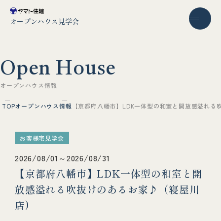
オープンハウス見学会
O
p
e
n
H
o
u
s
e
オ
ー
プ
ン
ハ
ウ
ス
情
報
TOP
オープンハウス情報
【京都府八幡市】LDK一体型の和室と開放感溢れる
お客様宅見学会
2026/08/01～2026/08/31
【京都府八幡市】LDK一体型の和室と開
放感溢れる吹抜けのあるお家♪（寝屋川
店)