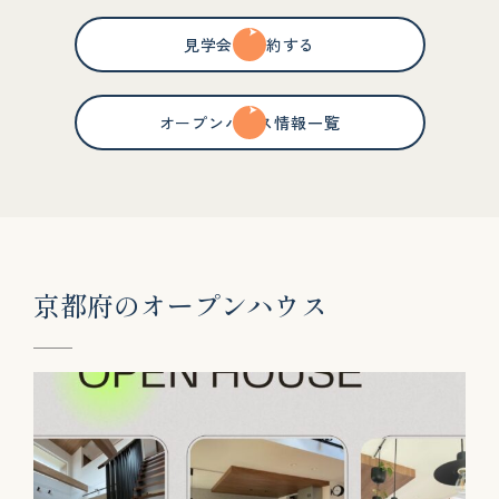
見学会を予約する
オープンハウス情報一覧
京
都
府
の
オ
ー
プ
ン
ハ
ウ
ス