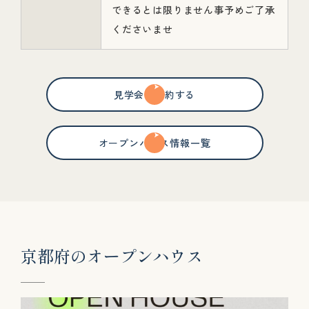
できるとは限りません事予めご了承
くださいませ
見学会を予約する
オープンハウス情報一覧
京
都
府
の
オ
ー
プ
ン
ハ
ウ
ス