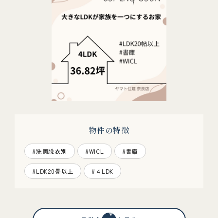
物件の特徴
#洗面脱衣別
#WICL
#書庫
#LDK20畳以上
#４LDK