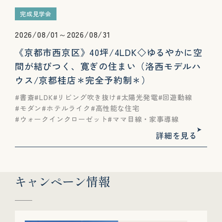
完成見学会
2026/08/01～2026/08/31
《京都市西京区》40坪/4LDK◇ゆる​やかに​空
間が​結びつく、​寛ぎの​住まい（洛西モデルハ
ウス/京都桂店＊完全予約制＊）
書斎
LDK
リビング吹き抜け
太陽光発電
回遊動線
モダン
ホテルライク
高性能な住宅
ウォークインクローゼット
ママ目線・家事導線
詳細を見る
キャンペーン情報