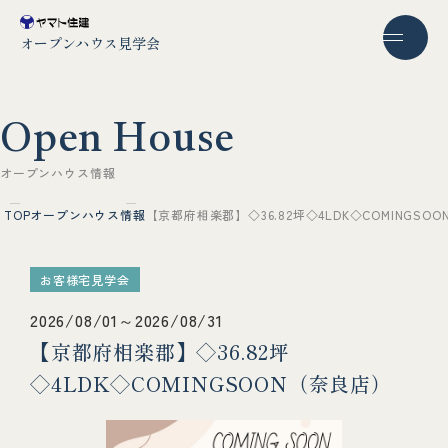
オープンハウス見学会
O
p
e
n
H
o
u
s
e
オ
ー
プ
ン
ハ
ウ
ス
情
報
TOP
オープンハウス情報
【京都府相楽郡】◇36.82坪◇4LDK◇COMINGSO
お客様宅見学会
2026/08/01～2026/08/31
【京都府相楽郡】◇36.82坪
◇4LDK◇COMINGSOON（奈良店）