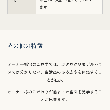
2階
洋室×4（6畳、5畳×3）、WICL、
書庫
そ
の
他
の
特
徴
オーナー様宅のご見学では、カタログやモデルハウ
スでは分からない、生活感のある広さを体感するこ
とが出来
オーナー様のこだわりが詰まった空間を見学するこ
とが出来ます。