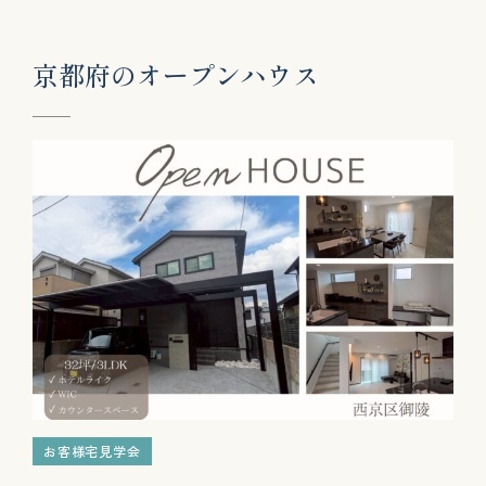
京
都
府
の
オ
ー
プ
ン
ハ
ウ
ス
お客様宅見学会