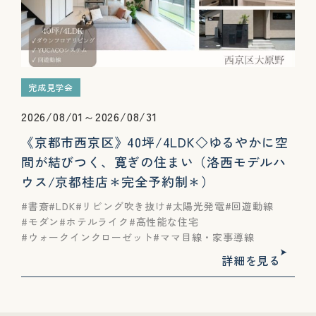
完成見学会
2026/08/01～2026/08/31
《京都市西京区》40坪/4LDK◇ゆる​やかに​空
間が​結びつく、​寛ぎの​住まい（洛西モデルハ
ウス/京都桂店＊完全予約制＊）
書斎
LDK
リビング吹き抜け
太陽光発電
回遊動線
モダン
ホテルライク
高性能な住宅
ウォークインクローゼット
ママ目線・家事導線
詳細を見る