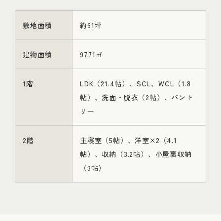
敷地面積
約61坪
建物面積
97.71㎡
1階
LDK（21.4帖）、SCL、WCL（1.8
帖）、洗面・脱衣（2帖）、パント
リー
2階
主寝室（5帖）、洋室×2（4.1
帖）、収納（3.2帖）、小屋裏収納
（3帖）