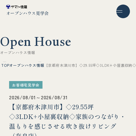
オープンハウス見学会
O
p
e
n
H
o
u
s
e
オ
ー
プ
ン
ハ
ウ
ス
情
報
TOP
オープンハウス情報
【京都府木津川市】◇29.55坪◇3LDK+小屋裏
お客様宅見学会
2026/08/01～2026/08/31
【京都府木津川市】◇29.55坪
◇3LDK+小屋裏収納◇家族のつながり・
温もりを感じさせる吹き抜けリビング
（奈良店）