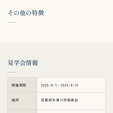
そ
の
他
の
特
徴
見
学
会
情
報
開催期間
2026/8/1～2026/8/31
場所
京都府木津川市相楽台