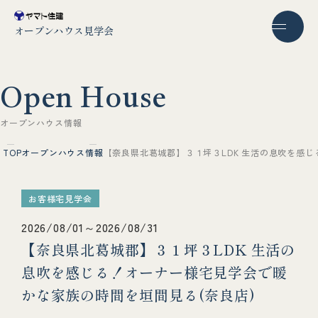
オープンハウス見学会
O
p
e
n
H
o
u
s
e
オ
ー
プ
ン
ハ
ウ
ス
情
報
TOP
オープンハウス情報
【奈良県北葛城郡】３１坪３LDK 生活の息吹を感じ
お客様宅見学会
2026/08/01～2026/08/31
【奈良県北葛城郡】３１坪３LDK 生活の
息吹を感じる！オーナー様宅見学会で暖
かな家族の時間を垣間見る(奈良店)