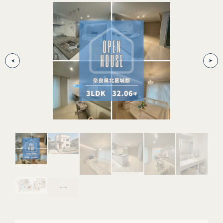
外
白基
※外