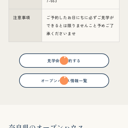
7-663
注意事項
ご予約したお日にちに必ずご見学が
できるとは限りませんこと予めご了
承くださいませ
見学会を予約する
オープンハウス情報一覧
奈
良
県
の
オ
ー
プ
ン
ハ
ウ
ス