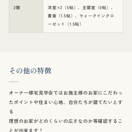
2階
洋室×2（5帖）、主寝室（6帖）、
書斎（1.5帖）、ウォークインクロ
ーゼット（1.5帖）
そ
の
他
の
特
徴
オーナー様宅見学会ではお施主様のお家にこだわっ
たポイントや住まい心地、自分たちが建てたいとす
る
理想のお家がどのくらいの広さなのか等確認するこ
とが出来ます！