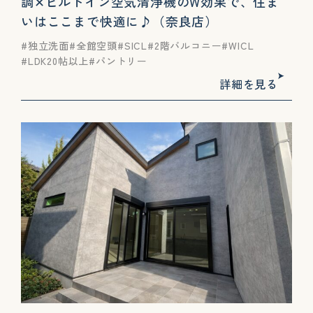
調✕ビルトイン空気清浄機のW効果で、住ま
いはここまで快適に♪（奈良店）
独立洗面
全館空頭
SICL
2階バルコニー
WICL
LDK20帖以上
パントリー
詳細を見る