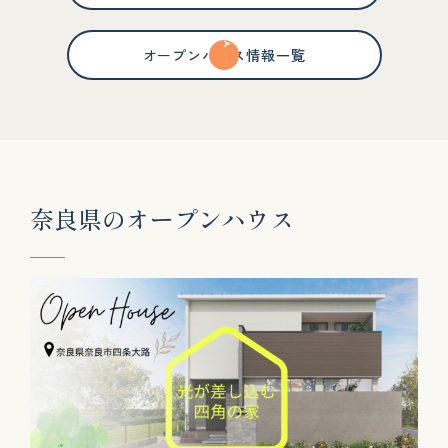
オープンハウス情報一覧
奈
良
県
の
オ
ー
プ
ン
ハ
ウ
ス