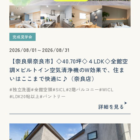
完成見学会
2026/08/01～2026/08/31
【奈良県奈良市】◇40.70坪◇４LDK◇全館空
調✕ビルトイン空気清浄機のW効果で、住ま
いはここまで快適に♪（奈良店）
独立洗面
全館空頭
SICL
2階バルコニー
WICL
LDK20帖以上
パントリー
詳細を見る