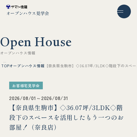
オープンハウス見学会
O
p
e
n
H
o
u
s
e
オ
ー
プ
ン
ハ
ウ
ス
情
報
TOP
オープンハウス情報
【奈良県生駒市】◇36.07坪/3LDK◇階段下のス
お客様宅見学会
2026/08/01～2026/08/31
【奈良県生駒市】◇36.07坪/3LDK◇階
段下のスペースを活用したもう一つのお
部屋！（奈良店）