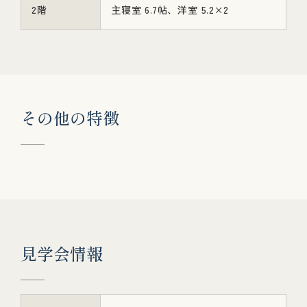
2階
主寝室 6.7帖、洋室 5.2×2
そ
の
他
の
特
徴
見
学
会
情
報