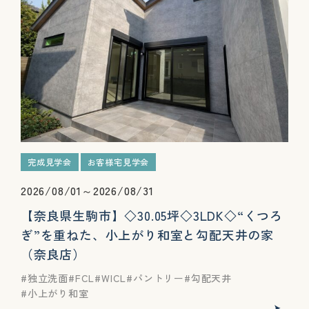
完成見学会
お客様宅見学会
2026/08/01～2026/08/31
【奈良県生駒市】◇30.05坪◇3LDK◇“くつろ
ぎ”を重ねた、小上がり和室と勾配天井の家
（奈良店）
独立洗面
FCL
WICL
パントリー
勾配天井
小上がり和室