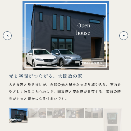
を引
光と空間がつながる、大開放の家
“
大きな窓と吹き抜けが、自然の光と風をたっぷり取り込み、室内を
階段
やさしく包みこむ心地よさ。開放感と安心感が共存する、家族の時
設計
洗練さ
間がもっと豊かになる住まいです。
仕上
ディテ