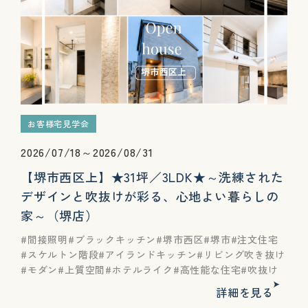
お客様宅見学会
2026/07/18～2026/08/31
【堺市西区上】★31坪／3LDK★～洗練された
デザインと吹抜けが彩る、心地よい暮らしの
家～（堺店）
間接照明
ブラックキッチン
堺市西区
堺市
注文住宅
スケルトン階段
アイランドキッチン
リビング吹き抜け
モダン
上質空間
ホテルライク
高性能な住宅
吹抜け
詳細を見る