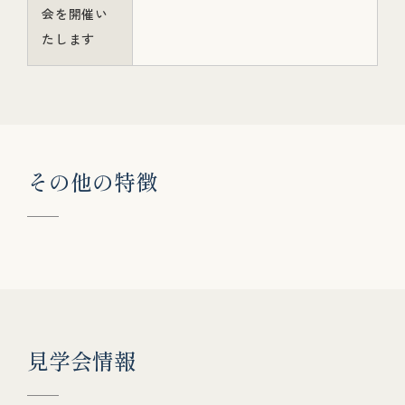
会を開催い
たします
そ
の
他
の
特
徴
見
学
会
情
報