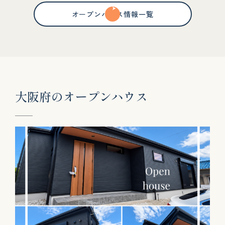
オープンハウス情報一覧
大
阪
府
の
オ
ー
プ
ン
ハ
ウ
ス