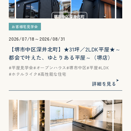
お客様宅見学会
2026/07/18～2026/08/31
【堺市中区深井北町】★31坪／2LDK平屋★～
都会で叶えた、ゆとりある平屋～（堺店）
平屋見学会
オープンハウス
堺市中区
平屋
LDK
ホテルライク
高性能な住宅
詳細を見る