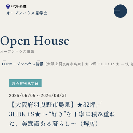
オープンハウス見学会
O
p
e
n
H
o
u
s
e
オ
ー
プ
ン
ハ
ウ
ス
情
報
TOP
オープンハウス情報
【大阪府羽曳野市島泉】★32坪／3LDK+S★ ～
お客様宅見学会
2026/06/05～2026/08/31
【大阪府羽曳野市島泉】★32坪／
3LDK+S★ ～“好き”を丁寧に積み重ね
た、美意識ある暮らし～（堺店）