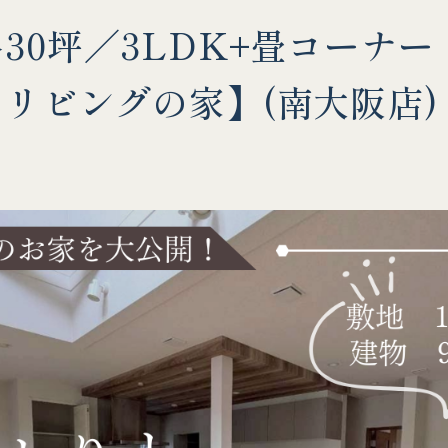
30坪／3LDK+畳コーナ
リビングの家】(南大阪店)