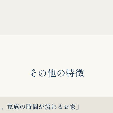
そ
の
他
の
特
徴
ぐ、家族の時間が流れるお家」