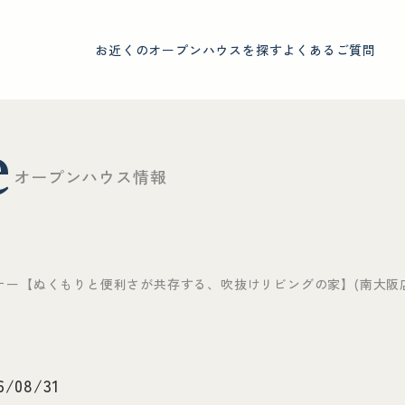
お近くのオープンハウスを探す
よくあるご質問
e
オ
ー
プ
ン
ハ
ウ
ス
情
報
ーナー【ぬくもりと便利さが共存する、吹抜けリビングの家】(南大阪
6/08/31