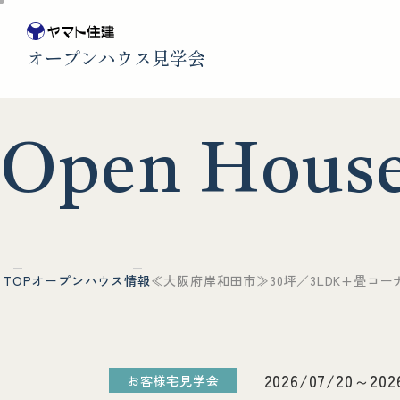
オープンハウス見学会
O
p
e
n
H
o
u
s
TOP
オープンハウス情報
≪大阪府岸和田市≫30坪／3LDK+畳コ
2026/07/20～202
お客様宅見学会