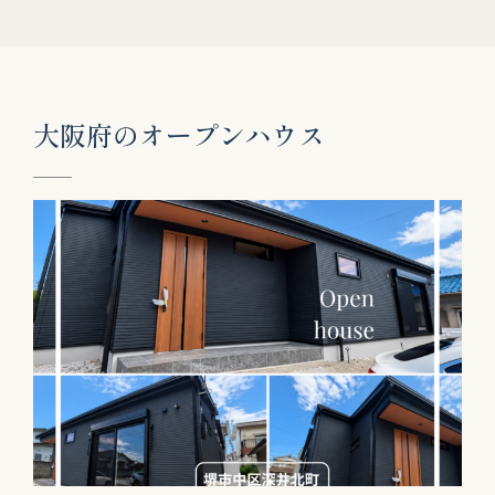
大
阪
府
の
オ
ー
プ
ン
ハ
ウ
ス