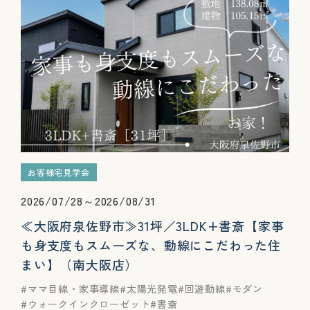
お客様宅見学会
2026/07/28～2026/08/31
≪大阪府泉佐野市≫31坪／3LDK+書斎【家事
も身支度もスムーズな、動線にこだわった住
まい】（南大阪店）
ママ目線・家事導線
太陽光発電
回遊動線
モダン
ウォークインクローゼット
書斎