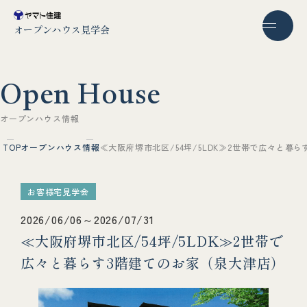
オープンハウス見学会
O
p
e
n
H
o
u
s
e
オ
ー
プ
ン
ハ
ウ
ス
情
報
TOP
オープンハウス情報
≪大阪府堺市北区/54坪/5LDK≫2世帯で広々と暮
お客様宅見学会
2026/06/06～2026/07/31
≪大阪府堺市北区/54坪/5LDK≫2世帯で
広々と暮らす3階建てのお家（泉大津店）