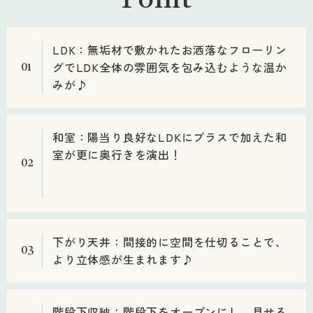
Point
LDK：無垢材で敷かれたお洒落なフローリン
グでLDK全体の雰囲気を包み込むような温か
01
みが♪
和室：陽当り良好なLDKにプラスで加えた和
室が更に奥行きを演出！
02
下がり天井：間接的に空間を仕切ることで、
03
より立体感が生まれます♪
階段下収納：階段下をオープンにし、見せる