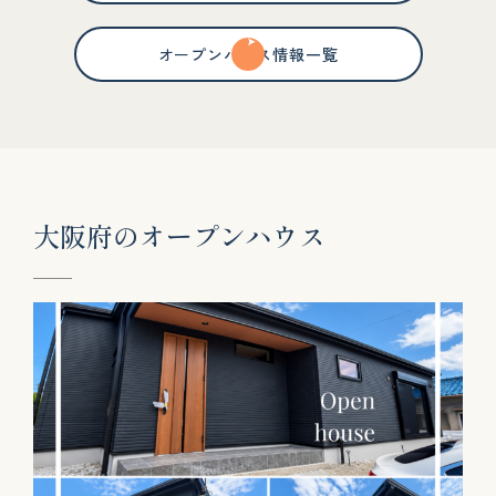
オープンハウス情報一覧
大
阪
府
の
オ
ー
プ
ン
ハ
ウ
ス