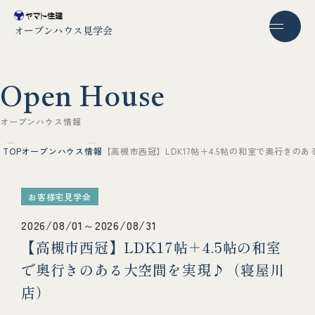
オープンハウス見学会
O
p
e
n
H
o
u
s
e
オ
ー
プ
ン
ハ
ウ
ス
情
報
TOP
オープンハウス情報
【高槻市西冠】LDK17帖＋4.5帖の和室で奥行きの
お客様宅見学会
2026/08/01～2026/08/31
【高槻市西冠】LDK17帖＋4.5帖の和室
で奥行きのある大空間を実現♪（寝屋川
店）