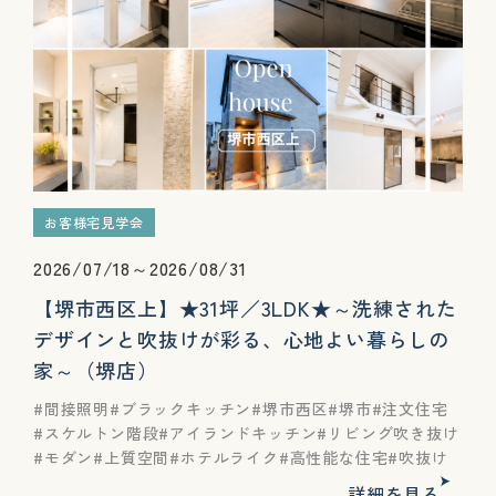
お客様宅見学会
2026/07/18～2026/08/31
【堺市西区上】★31坪／3LDK★～洗練された
デザインと吹抜けが彩る、心地よい暮らしの
家～（堺店）
間接照明
ブラックキッチン
堺市西区
堺市
注文住宅
スケルトン階段
アイランドキッチン
リビング吹き抜け
モダン
上質空間
ホテルライク
高性能な住宅
吹抜け
詳細を見る