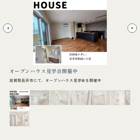
オープンハウス見学会開催中
LD
写真が
滋賀県長浜市にて、オープンハウス見学会を開催中
フル
ます