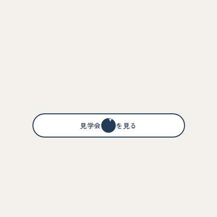
#収納豊富
#ウォークインクローゼット
#高性能な住宅
#回遊動線
#太陽光発電
#LDK
見学会情報を見る