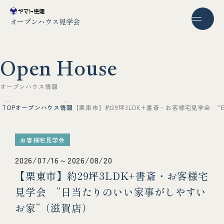
オープンハウス見学会
O
p
e
n
H
o
u
s
e
オ
ー
プ
ン
ハ
ウ
ス
情
報
TOP
オープンハウス情報
【栗東市】約29坪3LDK+書斎・お客様宅見学会 
お客様宅見学会
2026/07/16～2026/08/20
【栗東市】約29坪3LDK+書斎・お客様宅
見学会 ”日当たりのいい家事がしやすい
お家”（滋賀店）