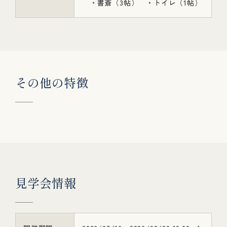
・書斎（3帖） ・トイレ（1帖）
そ
の
他
の
特
徴
見
学
会
情
報