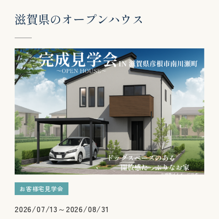
滋
賀
県
の
オ
ー
プ
ン
ハ
ウ
ス
お客様宅見学会
2026/07/13～2026/08/31