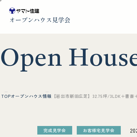
オープンハウス見学会
O
p
e
n
H
o
u
s
TOP
オープンハウス情報
【岩出市新田広芝】32.75坪/3LDK
20
完成見学会
お客様宅見学会