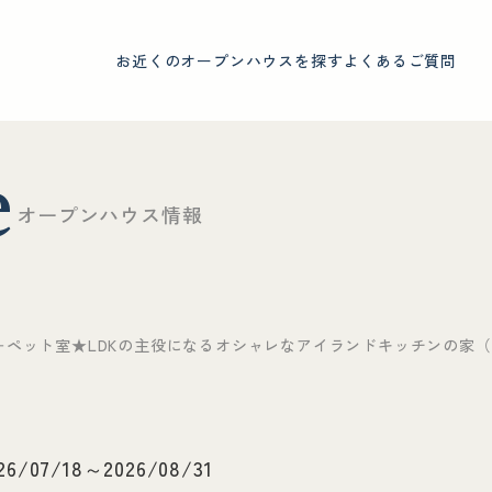
お近くのオープンハウスを探す
よくあるご質問
e
オ
ー
プ
ン
ハ
ウ
ス
情
報
＋書斎＋ペット室★LDKの主役になるオシャレなアイランドキッチンの
26/07/18～2026/08/31