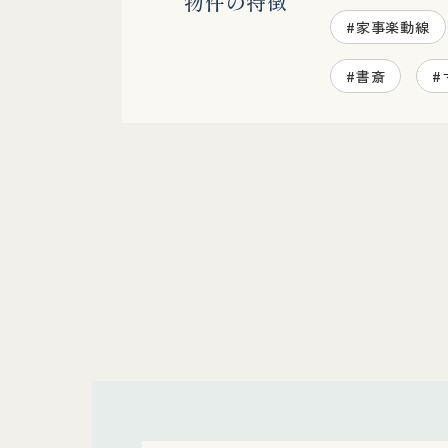
物件の特徴
#家事楽動線
#書斎
#