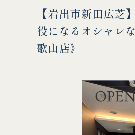
【岩出市新田広芝】3
役になるオシャレ
歌山店》