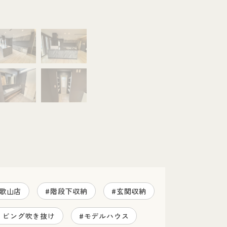
玄関収納
散らかりがちな玄関をすっきりさせる玄
和歌山店
#階段下収納
#玄関収納
リビング吹き抜け
#モデルハウス