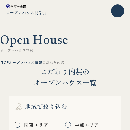
オープンハウス見学会
O
p
e
n
H
o
u
s
e
オ
ー
プ
ン
ハ
ウ
ス
情
報
TOP
オープンハウス情報
こだわり内装
こ
だ
わ
り
内
装
の
オ
ー
プ
ン
ハ
ウ
ス
一
覧
地域で絞り込む
関東エリア
中部エリア