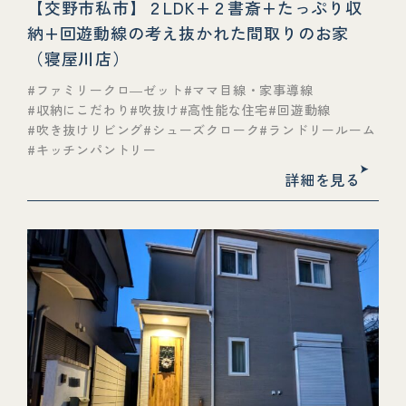
【交野市私市】２LDK+２書斎+たっぷり収
納+回遊動線の考え抜かれた間取りのお家
（寝屋川店）
ファミリークロ―ゼット
ママ目線・家事導線
収納にこだわり
吹抜け
高性能な住宅
回遊動線
吹き抜けリビング
シューズクローク
ランドリールーム
キッチンパントリー
詳細を見る