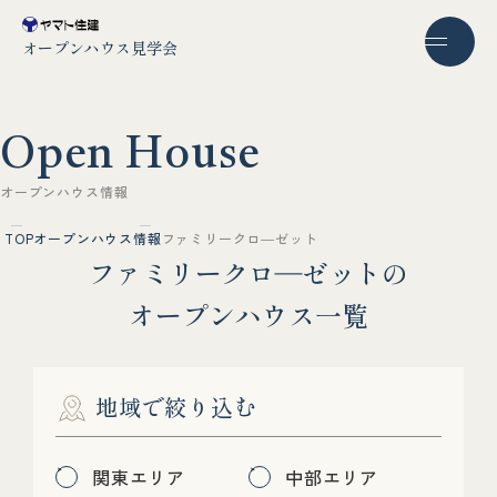
オープンハウス見学会
O
p
e
n
H
o
u
s
e
オ
ー
プ
ン
ハ
ウ
ス
情
報
TOP
オープンハウス情報
ファミリークロ―ゼット
フ
ァ
ミ
リ
ー
ク
ロ
―
ゼ
ッ
ト
の
オ
ー
プ
ン
ハ
ウ
ス
一
覧
地域で絞り込む
関東エリア
中部エリア