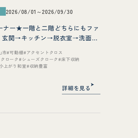
2026/08/01～2026/09/30
畳コーナー★一階と二階どちらにもファ
！玄関→キッチン→脱衣室→洗面室
動線♪（完全予約制）《和歌山店》
山市
可動棚
アクセントクロス
ークローク
シューズクローク
床下収納
小上がり和室
収納豊富
詳細を見る