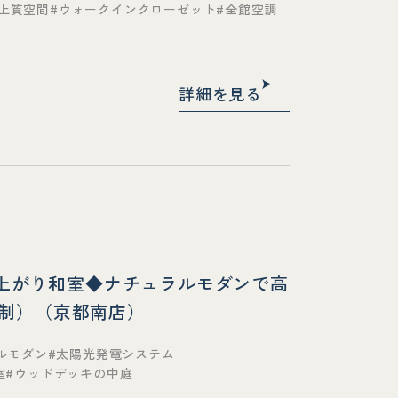
上質空間
ウォークインクローゼット
全館空調
詳細を見る
小上がり和室◆ナチュラルモダンで高
約制）（京都南店）
ルモダン
太陽光発電システム
室
ウッドデッキの中庭