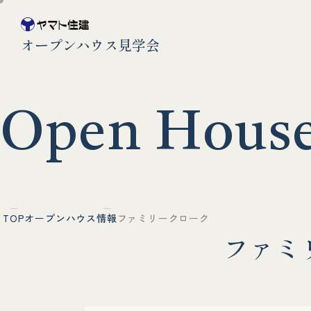
オープンハウス見学会
O
p
e
n
H
o
u
s
TOP
オープンハウス情報
ファミリークローク
フ
ァ
ミ