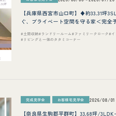
【兵庫県西宮市山口町】♦約33.31坪3S
ぐ、プライベート空間を守る家＜完全予
土間収納
ランドリールーム
ファミリークローク
イ
リビングと一体のタタミコーナー
2026/08/0
完成見学会
お客様宅見学会
【奈良県生駒郡平群町】33.68坪/3LD