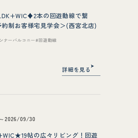
LDK+WIC♦2本の回遊動線で繋
約制お客様宅見学会＞(西宮北店)
ンナーバルコニー
回遊動線
詳細を見る
1～2026/09/30
K+WIC★19帖の広々リビング！回遊