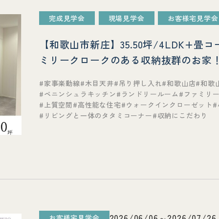
完成見学会
現場見学会
お客様宅見学会
【和歌山市新庄】35.50坪/4LDK+
ミリークロークのある収納抜群のお家
→FCLに繋がる考え抜かれたただいま
家事楽動線
木目天井
吊り押し入れ
和歌山店
和歌
ペニンシュラキッチン
ランドリールーム
ファミリ
上質空間
高性能な住宅
ウォークインクローゼット
リビングと一体のタタミコーナー
収納にこだわり
2026/06/06～2026/07/26
お客様宅見学会