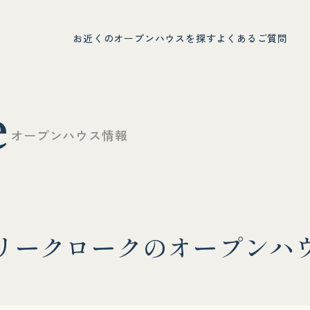
お近くのオープンハウスを探す
よくあるご質問
e
オ
ー
プ
ン
ハ
ウ
ス
情
報
リ
ー
ク
ロ
ー
ク
の
オ
ー
プ
ン
ハ