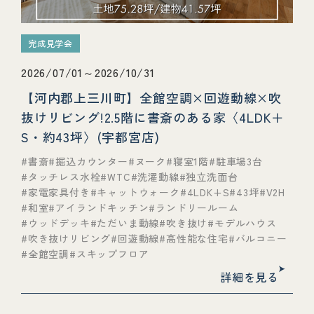
完成見学会
2026/07/01～2026/10/31
【河内郡上三川町】全館空調×回遊動線×吹
抜けリビング!2.5階に書斎のある家〈4LDK＋
S・約43坪〉(宇都宮店)
書斎
掘込カウンター
ヌーク
寝室1階
駐車場3台
タッチレス水栓
WTC
洗濯動線
独立洗面台
家電家具付き
キャットウォーク
4LDK+S
43坪
V2H
和室
アイランドキッチン
ランドリールーム
ウッドデッキ
ただいま動線
吹き抜け
モデルハウス
吹き抜けリビング
回遊動線
高性能な住宅
バルコニー
全館空調
スキップフロア
詳細を見る