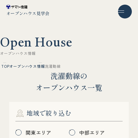
オープンハウス見学会
O
p
e
n
H
o
u
s
e
オ
ー
プ
ン
ハ
ウ
ス
情
報
TOP
オープンハウス情報
洗濯動線
洗
濯
動
線
の
オ
ー
プ
ン
ハ
ウ
ス
一
覧
地域で絞り込む
関東エリア
中部エリア