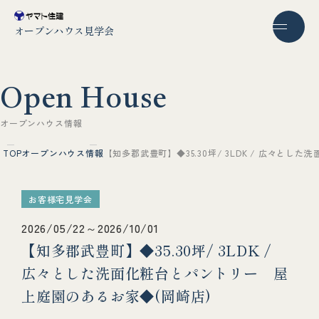
オープンハウス見学会
O
p
e
n
H
o
u
s
e
オ
ー
プ
ン
ハ
ウ
ス
情
報
TOP
オープンハウス情報
【知多郡武豊町】◆35.30坪/ 3LDK / 広々と
お客様宅見学会
2026/05/22～2026/10/01
【知多郡武豊町】◆35.30坪/ 3LDK /
広々とした洗面化粧台とパントリー 屋
上庭園のあるお家◆(岡崎店)