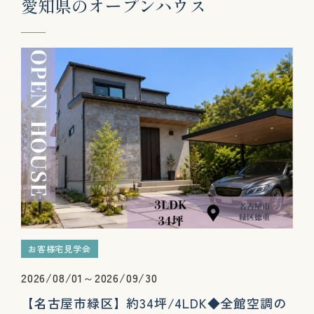
愛
知
県
の
オ
ー
プ
ン
ハ
ウ
ス
お客様宅見学会
2026/08/01～2026/09/30
【名古屋市緑区】約34坪/4LDK◆全館空調の