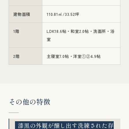
建物面積
110.81㎡/33.52坪
1階
LDK18.6帖・和室2.0帖・洗面所・浴
室
2階
主寝室7.0帖・洋室①②4.9帖
そ
の
他
の
特
徴
漆黒の外観が醸し出す洗練された存