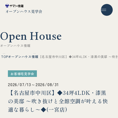
オープンハウス見学会
O
p
e
n
H
o
u
s
e
オ
ー
プ
ン
ハ
ウ
ス
情
報
TOP
オープンハウス情報
【名古屋市中川区】◆34坪4LDK・漆黒の美邸 〜
お客様宅見学会
2026/07/13～2026/08/31
【名古屋市中川区】◆34坪4LDK・漆黒
の美邸 〜吹き抜けと全館空調が叶える快
適な暮らし〜◆(一宮店)