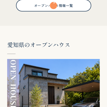
オープンハウス情報一覧
愛
知
県
の
オ
ー
プ
ン
ハ
ウ
ス