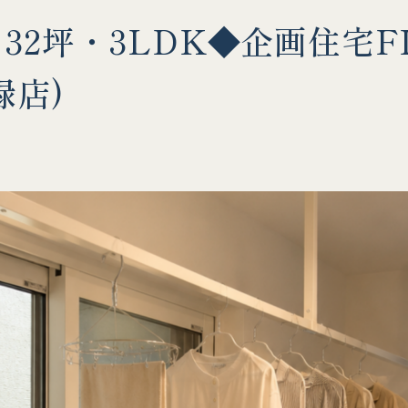
32坪・3LDK◆企画住宅F
緑店)