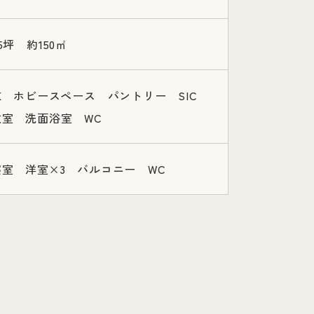
5坪 約150㎡
DK ホビースペース パントリー SIC
衣室 洗面浴室 WC
寝室 洋室×3 バルコニー WC