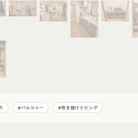
り
#バルコニー
#吹き抜けリビング