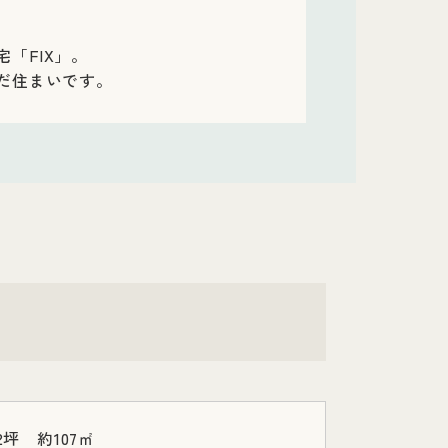
「FIX」。
だ住まいです。
2坪 約107㎡