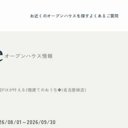
お近くのオープンハウスを探す
よくあるご質問
e
オ
ー
プ
ン
ハ
ウ
ス
情
報
宅FIXが叶える2階建てのおうち◆(名古屋緑店)
26/08/01～2026/09/30