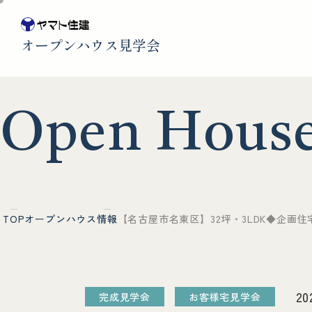
オープンハウス見学会
O
p
e
n
H
o
u
s
TOP
オープンハウス情報
【名古屋市名東区】32坪・3LDK◆企画住
20
完成見学会
お客様宅見学会