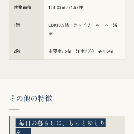
建物面積
104.33㎡/31.55坪
1階
LDK18.9帖・ランドリールーム・浴
室
2階
主寝室7.5帖・洋室①② 各4.5帖
そ
の
他
の
特
徴
毎日の暮らしに、もっとゆとり
を。