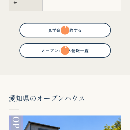
せ
見学会を予約する
オープンハウス情報一覧
愛
知
県
の
オ
ー
プ
ン
ハ
ウ
ス