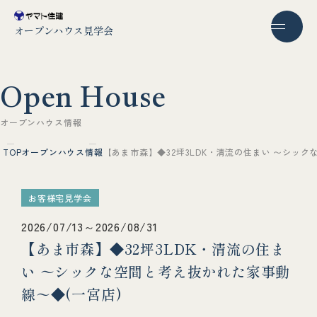
オープンハウス見学会
O
p
e
n
H
o
u
s
e
オ
ー
プ
ン
ハ
ウ
ス
情
報
TOP
オープンハウス情報
【あま市森】◆32坪3LDK・清流の住まい 〜シック
お客様宅見学会
2026/07/13～2026/08/31
【あま市森】◆32坪3LDK・清流の住ま
い 〜シックな空間と考え抜かれた家事動
線〜◆(一宮店)