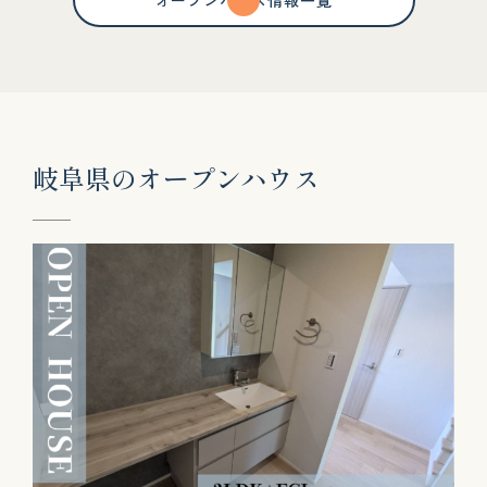
オープンハウス情報一覧
岐
阜
県
の
オ
ー
プ
ン
ハ
ウ
ス