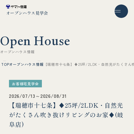
オープンハウス見学会
O
p
e
n
H
o
u
s
e
オ
ー
プ
ン
ハ
ウ
ス
情
報
TOP
オープンハウス情報
【瑞穂市十七条】♦25坪/2LDK・自然光がたくさん
お客様宅見学会
2026/07/13～2026/08/31
【瑞穂市十七条】♦25坪/2LDK・自然光
がたくさん吹き抜けリビングのお家♦(岐
阜店)