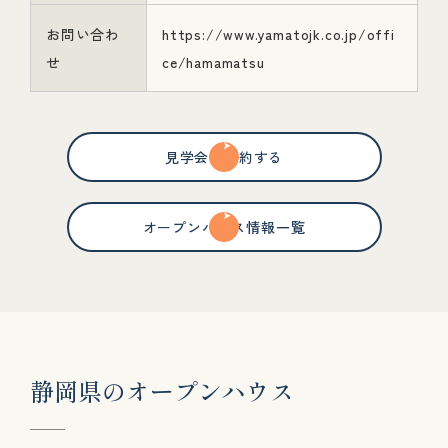
お問い合わ
https://www.yamatojk.co.jp/offi
せ
ce/hamamatsu
見学会を予約する
オープンハウス情報一覧
静
岡
県
の
オ
ー
プ
ン
ハ
ウ
ス