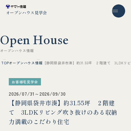
オープンハウス見学会
O
p
e
n
H
o
u
s
e
オ
ー
プ
ン
ハ
ウ
ス
情
報
TOP
オープンハウス情報
【静岡県袋井市湊】約31.55坪 ２階建て 3LD
お客様宅見学会
2026/07/31～2026/09/30
【静岡県袋井市湊】約31.55坪 ２階建
て 3LDKリビング吹き抜けのある収納
力満載のこだわり住宅