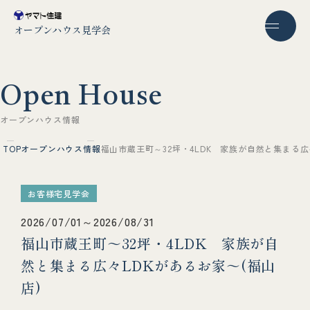
オープンハウス見学会
O
p
e
n
H
o
u
s
e
オ
ー
プ
ン
ハ
ウ
ス
情
報
TOP
オープンハウス情報
福山市蔵王町～32坪・4LDK 家族が自然と集まる広
お客様宅見学会
2026/07/01～2026/08/31
福山市蔵王町～32坪・4LDK 家族が自
然と集まる広々LDKがあるお家～(福山
店)