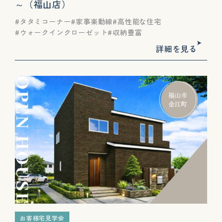
～（福山店）
タタミコーナー
家事楽動線
高性能な住宅
ウォークインクローゼット
収納豊富
詳細を見る
お客様宅見学会