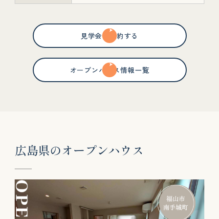
見学会を予約する
オープンハウス情報一覧
広
島
県
の
オ
ー
プ
ン
ハ
ウ
ス