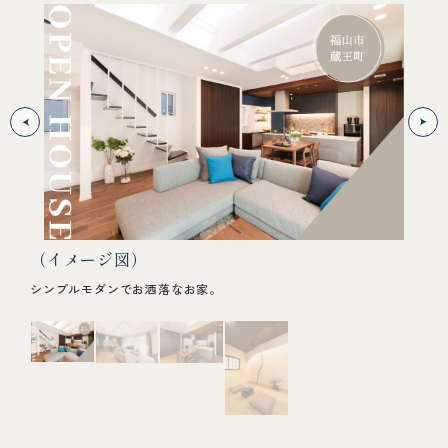
（イメージ図）
L
コーナ
シンプルモダンでお洒落なお家。
約1