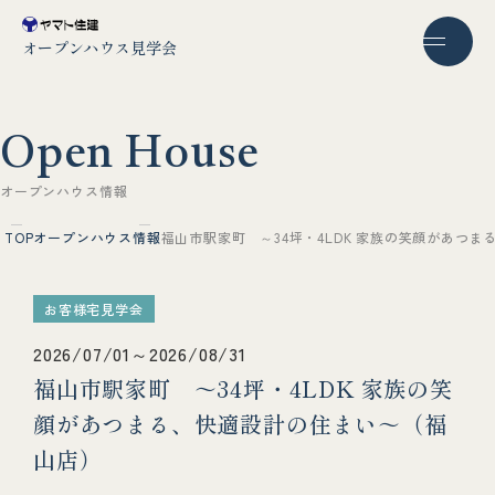
オープンハウス見学会
O
p
e
n
H
o
u
s
e
オ
ー
プ
ン
ハ
ウ
ス
情
報
TOP
オープンハウス情報
福山市駅家町 ～34坪・4LDK 家族の笑顔があつ
お客様宅見学会
2026/07/01～2026/08/31
福山市駅家町 ～34坪・4LDK 家族の笑
顔があつまる、快適設計の住まい～（福
山店）