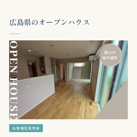
広
島
県
の
オ
ー
プ
ン
ハ
ウ
ス
お客様宅見学会