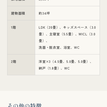
建物面積
約34坪
1階
LDK（20畳）、キッズスペース（3.0
畳）、主寝室（5.5畳）、WICL（3.0
畳）、
洗面・脱衣室、浴室、WC
2階
洋室×3（4.5畳、5.0畳、5.0畳）、
納戸（1.8畳）、WC
そ
の
他
の
特
徴