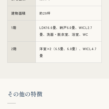
建物面積
約29坪
1階
LDK16.6畳、納戸6.0畳、WICL2.7
畳、洗面・脱衣室、浴室、WC
2階
洋室×2（6.5畳、6.0畳）、WICL4.7
畳
そ
の
他
の
特
徴