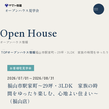
オープンハウス見学会
O
p
e
n
H
o
u
s
e
オ
ー
プ
ン
ハ
ウ
ス
情
報
TOP
オープンハウス情報
福山市駅家町～29坪・3LDK 家族の時間をゆった
お客様宅見学会
2026/07/01～2026/08/31
福山市駅家町～29坪・3LDK 家族の時
間をゆったり楽しむ、心地よい住まい～
（福山店）