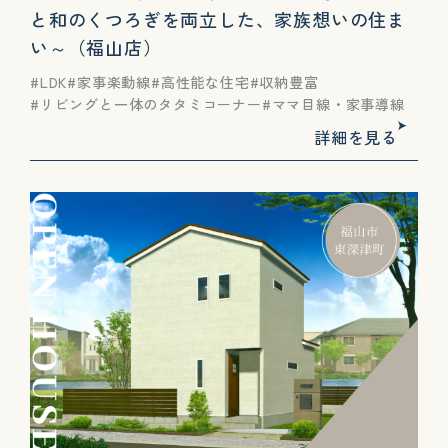
と和のくつろぎを両立した、家族想いの住ま
い～（福山店）
LDK
家事楽動線
高性能な住宅
収納豊富
リビングと一体のタタミコーナー
ママ目線・家事導線
詳細を見る