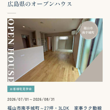
広
島
県
の
オ
ー
プ
ン
ハ
ウ
ス
お客様宅見学会
2026/07/01～2026/08/31
福山市南手城町～27坪・3LDK 家事ラク動線