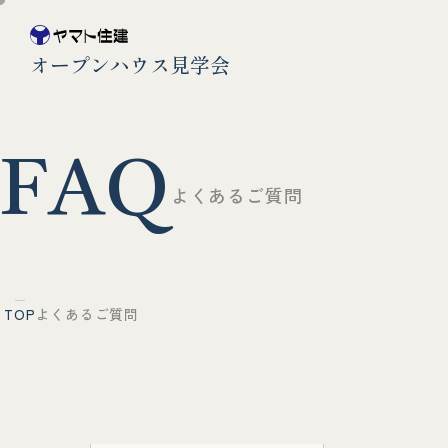
オープンハウス見学会
F
A
Q
よ
く
あ
る
ご
質
問
TOP
よくあるご質問